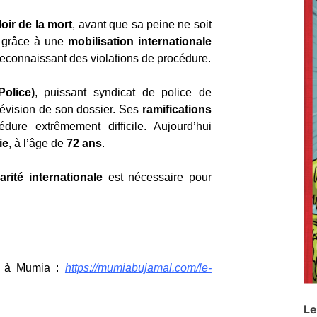
oir de la mort
, avant que sa peine ne soit
 grâce à une
mobilisation internationale
 reconnaissant des violations de procédure.
olice)
, puissant syndicat de police de
révision de son dossier. Ses
ramifications
dure extrêmement difficile. Aujourd’hui
ie
, à l’âge de
72 ans
.
rité internationale
est nécessaire pour
en à Mumia :
https://mumiabujamal.com/le-
Le