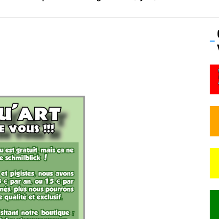
os’Tock Festival – Samedi 18 juillet (Vaulx-en-Velin)