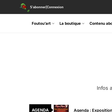
|
S'abonner
Connexion
Foutou’art
La boutique
Contenu ab
Agenda : Exposition
Retrouvez-nous au B
Soirée de lancement 
Agenda : Grand Rass
Infos a
Agenda : Salon du li
Agenda : Exposition
AGENDA