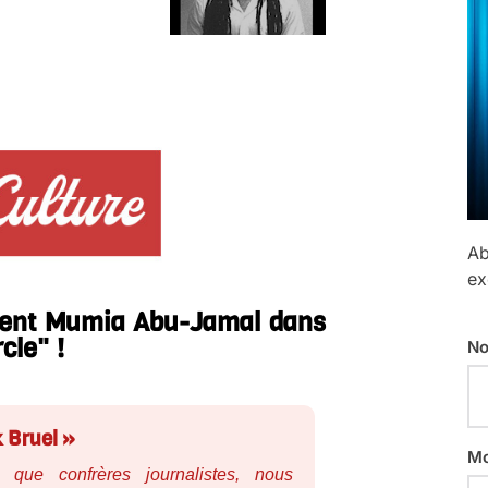
Ab
ex
tient Mumia Abu-Jamal dans
cle" !
No
k Bruel »
Mo
 que confrères journalistes, nous