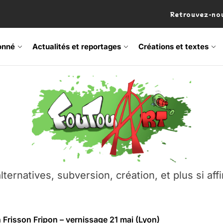
Retrouvez-nou
onné
Actualités et reportages
Créations et textes
 Frisson Fripon – vernissage 21 mai (Lyon)
os’Tock Festival – Samedi 18 juillet (Vaulx-en-Velin)
– Ŝtono, un livre réalisé par Michaël Moretti & Pierre Lacôt
emblement contre l’A412 à l’Établi (Haute-Savoie)
lternatives, subversion, création, et plus si affi
vre Montchat‑Lit – 7 juin 2026 (Lyon 3ᵉ)
 Frisson Fripon – vernissage 21 mai (Lyon)