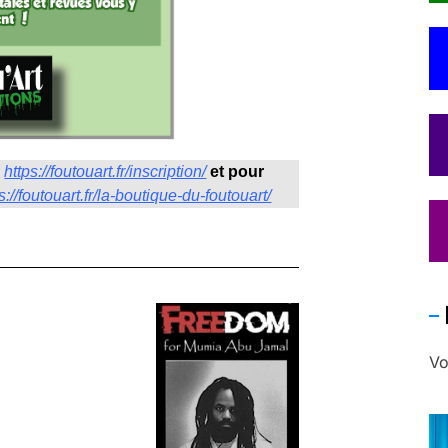
:
https://foutouart.fr/inscription/
et pour
s://foutouart.fr/la-boutique-du-foutouart/
Vo