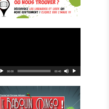
cteur
déo
00:00
00:40