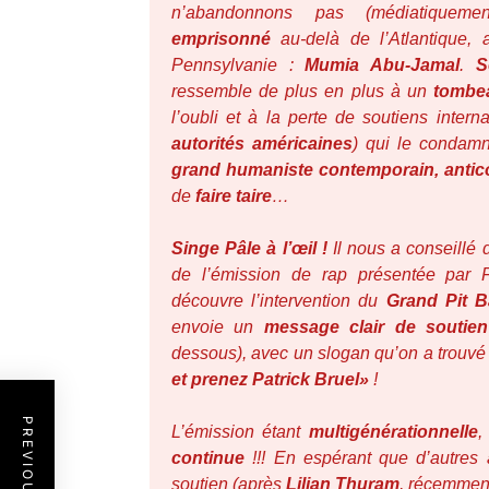
n’abandonnons pas (médiatiquem
emprisonné
au-delà de l’Atlantique, 
Pennsylvanie :
Mumia Abu-Jamal
.
S
ressemble de plus en plus à un
tombe
l’oubli et à la perte de soutiens inter
autorités américaines
) qui le condamn
grand humaniste contemporain, anticol
de
faire taire
…
Singe Pâle à l’œil !
Il nous a conseillé 
de l’émission de rap présentée par 
découvre l’intervention du
Grand Pit B
envoie un
message clair de soutien
dessous), avec un slogan qu’on a trouv
et prenez Patrick Bruel»
!
L’émission étant
multigénérationnelle
,
continue
!!! En espérant que d’autres 
soutien (après
Lilian Thuram
, récemme