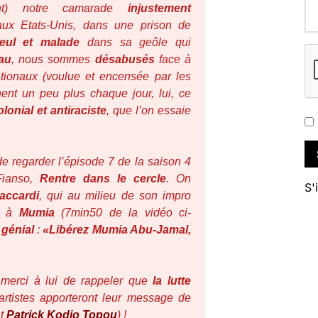
ent) notre camarade
injustement
aux Etats-Unis, dans une prison de
eul et malade
dans sa geôle qui
au
, nous sommes
désabusés
face à
nationaux (voulue et encensée par les
ent un peu plus chaque jour, lui, ce
onial et antiraciste
, que l’on essaie
de regarder l’épisode 7 de la saison 4
Fianso,
Rentre dans le cercle
. On
S'
accardi
, qui au milieu de son impro
à
Mumia
(7min50 de la vidéo ci-
é
génial
:
«Libérez Mumia Abu-Jamal,
 merci à lui de rappeler que
la lutte
artistes apporteront leur message de
nt
Patrick Kodjo Topou
) !