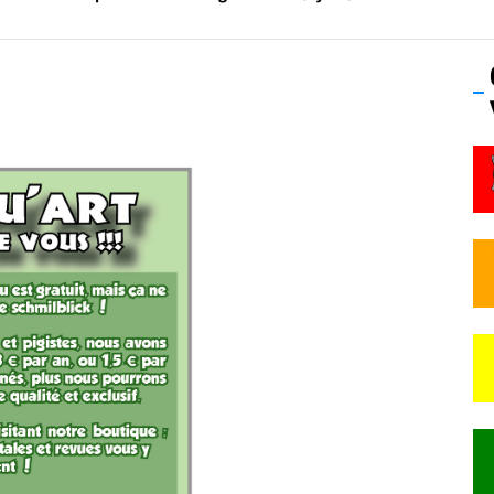
os’Tock Festival – Samedi 18 juillet (Vaulx-en-Velin)