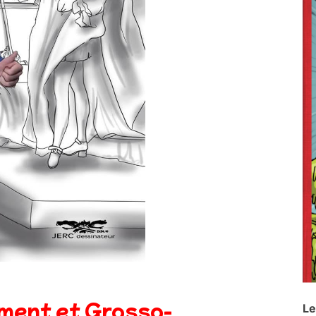
-ment et Grosso-
Le