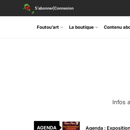
|
S'abonner
Connexion
Foutou’art
La boutique
Contenu ab
Agenda : Exposition
Retrouvez-nous au B
Soirée de lancement 
Agenda : Grand Rass
Infos a
Agenda : Salon du li
Agenda : Exposition
AGENDA