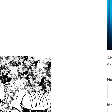
!
Ab
ex
No
Mo