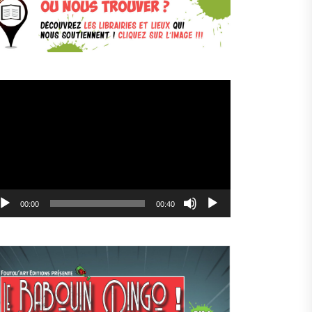
cteur
déo
00:00
00:40