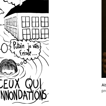
Ab
pr