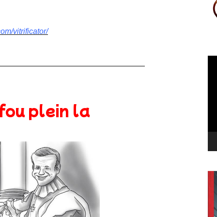
m/vitrificator/
Le
vi
 fou plein la