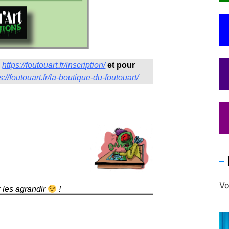
:
https://foutouart.fr/inscription/
et pour
s://foutouart.fr/la-boutique-du-foutouart/
Vo
r les agrandir
!