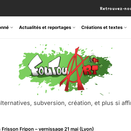
Retrouvez-nou
onné
Actualités et reportages
Créations et textes
 Frisson Fripon – vernissage 21 mai (Lyon)
os’Tock Festival – Samedi 18 juillet (Vaulx-en-Velin)
– Ŝtono, un livre réalisé par Michaël Moretti & Pierre Lacôt
emblement contre l’A412 à l’Établi (Haute-Savoie)
lternatives, subversion, création, et plus si affi
vre Montchat‑Lit – 7 juin 2026 (Lyon 3ᵉ)
 Frisson Fripon – vernissage 21 mai (Lyon)