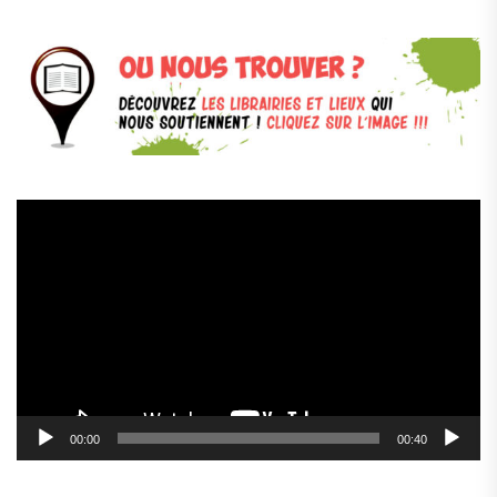
Lecteur
vidéo
00:00
00:40