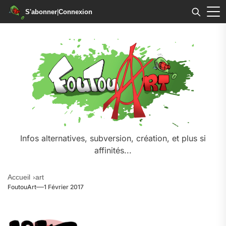
S'abonner
|
Connexion
Skip
to
the
content
Infos alternatives, subversion, création, et plus si
affinités...
Accueil
art
FoutouArt
1 Février 2017
.