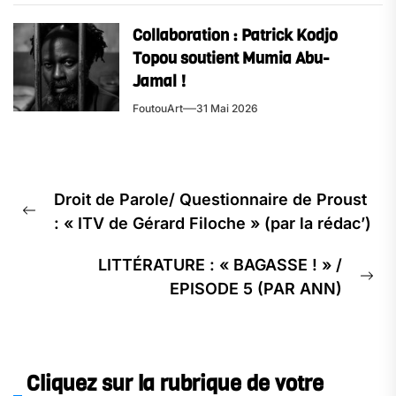
Collaboration : Patrick Kodjo
Topou soutient Mumia Abu-
Jamal !
FoutouArt
31 Mai 2026
Navigation
Droit de Parole/ Questionnaire de Proust
de
Previous
: « ITV de Gérard Filoche » (par la rédac’)
l’article
post:
LITTÉRATURE : « BAGASSE ! » /
Ne
EPISODE 5 (PAR ANN)
pos
Cliquez sur la rubrique de votre