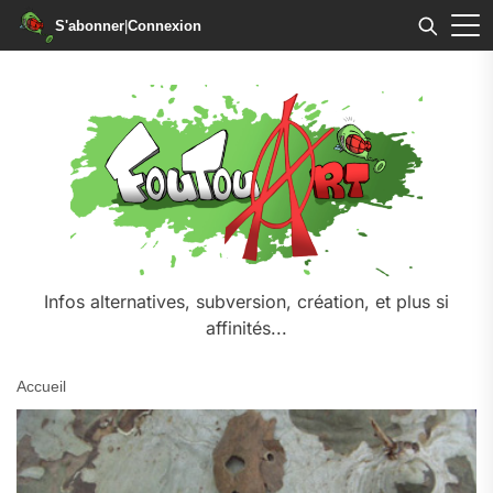
S'abonner
|
Connexion
Skip
to
the
content
Infos alternatives, subversion, création, et plus si
affinités...
Accueil