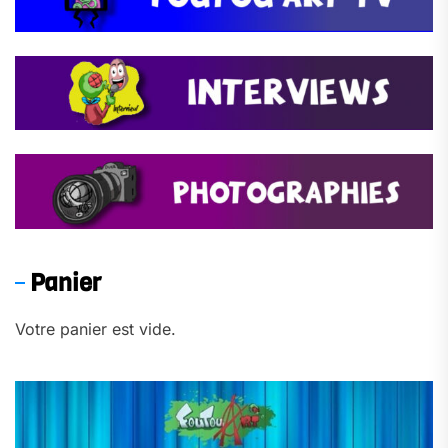
Panier
Votre panier est vide.