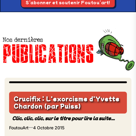
S’abonner et soutenir Foutou’art!
Crucifix : L’exorcisme d’Yvette
Chardon (par Puiss)
FoutouArt
4 Octobre 2015