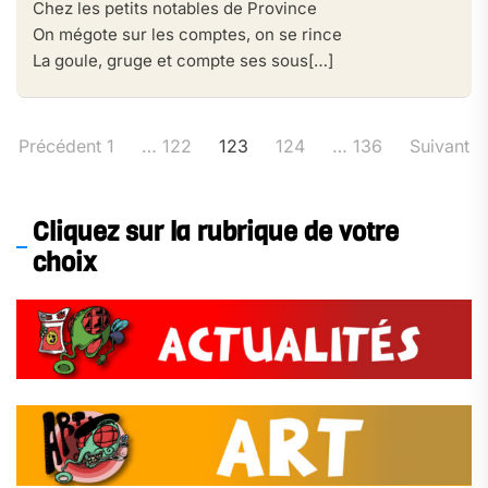
Chez les petits notables de Province
On mégote sur les comptes, on se rince
La goule, gruge et compte ses sous[…]
Pagination
Précédent
1
…
122
123
124
…
136
Suivant
des
publications
Cliquez sur la rubrique de votre
choix