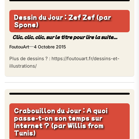
Dessin du jour : Zef Zef (par
Spone)
FoutouArt
4 Octobre 2015
Plus de dessins ? : https://foutouart.fr/dessins-et-
illustrations/
Crabouillon du jour : A quoi
passe-t-on son temps sur
Internet ? (par Willis from
Tunis)