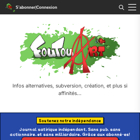
S'abonner
|
Connexion
Skip
to
the
content
Infos alternatives, subversion, création, et plus si
affinités...
Soutenez notre indépendance
Journal satirique indépendant. Sans pub, sans
actionnaire, et sans milliardaire. Grâce aux abonné·es!