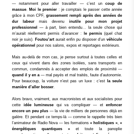
— notamment pour aller travailler — c’est un
coup de
massue
.
Moi le premier
: je comptais le passer cette année
grâce à mon CPF,
grassement rempli après des années de
dur labeur
mais devenu
inutile pour mon projet
professionnel
— à part, bien entendu… la seule chose qui
m’aurait réellement permis d’avancer :
le permis
(quel chat
noir je suis).
Foutou’art
aurait enfin pu disposer d’un
véhicule
opérationnel
pour nos salons, expos et reportages extérieurs.
Mais au‑delà de mon cas, je pense surtout à toutes celles et
ceux qui vivent dans des zones isolées, sans transports en
commun, condamnés à accepter des emplois de proximité —
quand il y en a
— mal payés et mal traités, faute d’autonomie.
Pour beaucoup, la voiture n’est pas un luxe : c’est
la seule
manière d’aller bosser
.
Alors bravo, vraiment, aux macronistes et aux socialistes pour
cette
idée lumineuse
qui va compliquer — et
enfoncer
encore un peu plus
— la vie de milliers de personnes déjà en
galère. Et pendant ce temps-là — comme le rappelle très bien
l’animateur de Radio Nova — les formations
« holistiques »
,
«
énergétiques quantiques »
et toute la panoplie