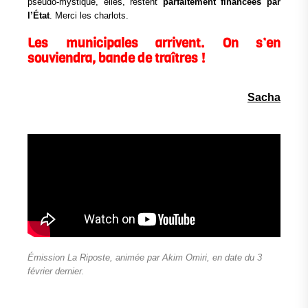
pseudo‑mystique, elles, restent
parfaitement financées par
l’État
. Merci les charlots.
Les municipales arrivent. On s’en
souviendra,
bande de traîtres !
Sacha
Émission La Riposte, animée par Akim Omiri, en date du 3
février dernier.