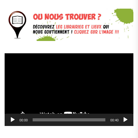
Lecteur
vidéo
00:00
00:40