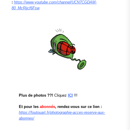
:
https://www.youtube.com/channel/UCN7CGDAM-
80_McRjjcf6Fsw
Plus de photos ??!
Cliquez
ICI
!!!
Et pour les
abonnés
, rendez-vous sur ce lien :
https://foutouart.fr/photographie-acces-reserve-aux-
abonnes/