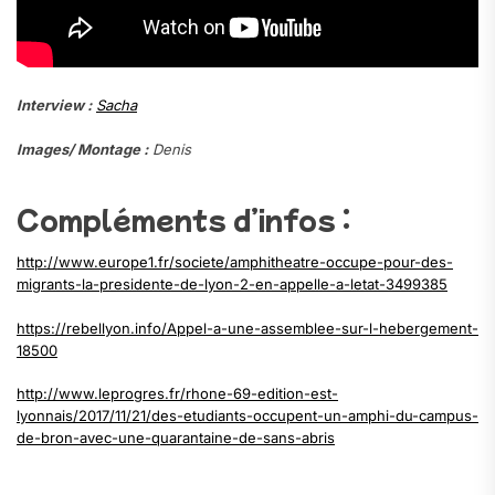
Interview :
Sacha
Images/ Montage :
Denis
.
Compléments d’infos :
http://www.europe1.fr/societe/amphitheatre-occupe-pour-des-
migrants-la-presidente-de-lyon-2-en-appelle-a-letat-3499385
https://rebellyon.info/Appel-a-une-assemblee-sur-l-hebergement-
18500
http://www.leprogres.fr/rhone-69-edition-est-
lyonnais/2017/11/21/des-etudiants-occupent-un-amphi-du-campus-
de-bron-avec-une-quarantaine-de-sans-abris
.