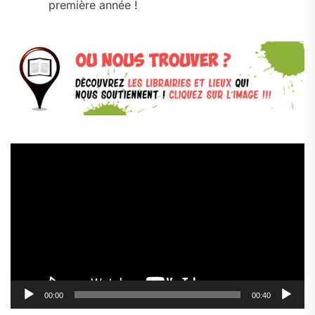
première année !
Lecteur
vidéo
00:00
00:40