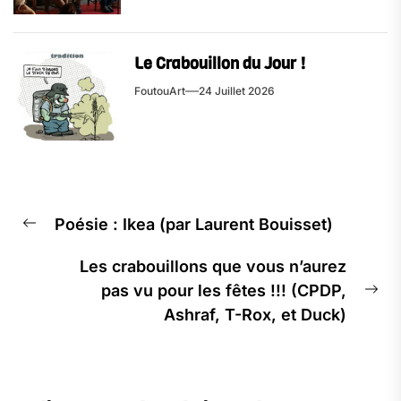
Le Crabouillon du Jour !
FoutouArt
24 Juillet 2026
Navigation
Poésie : Ikea (par Laurent Bouisset)
de
Previous
l’article
post:
Les crabouillons que vous n’aurez
pas vu pour les fêtes !!! (CPDP,
Ne
Ashraf, T-Rox, et Duck)
pos