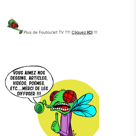
.
.
Plus de Foutou’art TV ??!
Cliquez
ICI
!!!
.
.