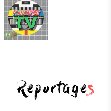
.
.
.