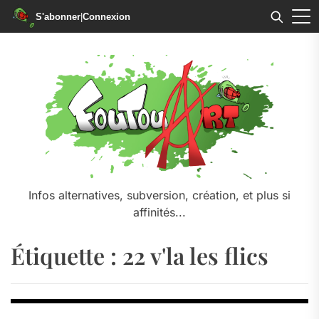
S'abonner
|
Connexion
Skip
to
the
content
Infos alternatives, subversion, création, et plus si
affinités...
Étiquette :
22 v'la les flics