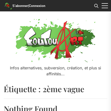
S'abonner
|
Connexion
Skip
to
the
content
Infos alternatives, subversion, création, et plus si
affinités...
Étiquette :
2ème vague
Nothing Found