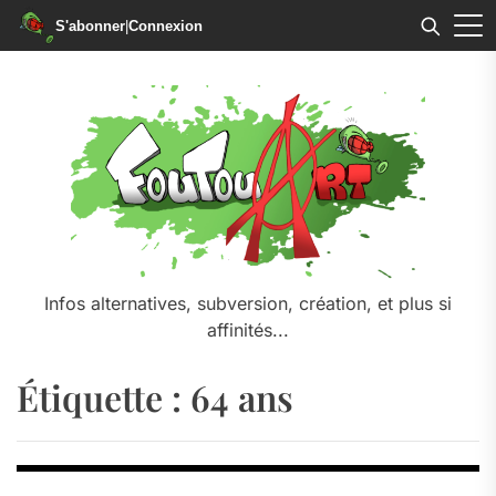
S'abonner
|
Connexion
Skip
to
the
content
Infos alternatives, subversion, création, et plus si
affinités...
Étiquette :
64 ans