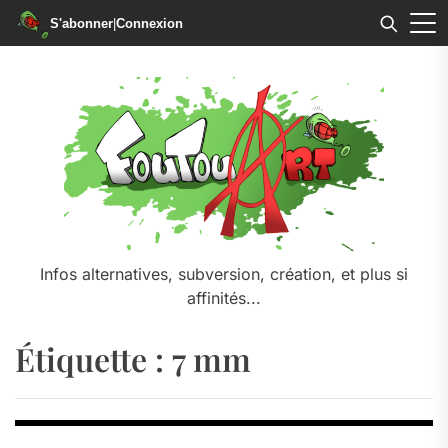
S'abonner
|
Connexion
Skip
to
the
content
Infos alternatives, subversion, création, et plus si
affinités...
Étiquette :
7 mm