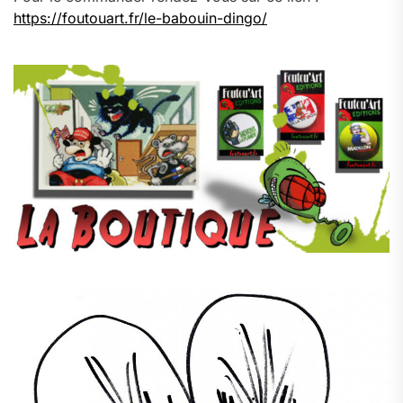
https://foutouart.fr/le-babouin-dingo/