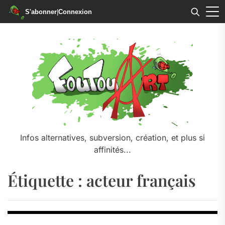
S'abonner
|
Connexion
Skip
to
the
content
Infos alternatives, subversion, création, et plus si
affinités...
Étiquette :
acteur français