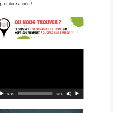
première année !
cteur
déo
00:00
00:40