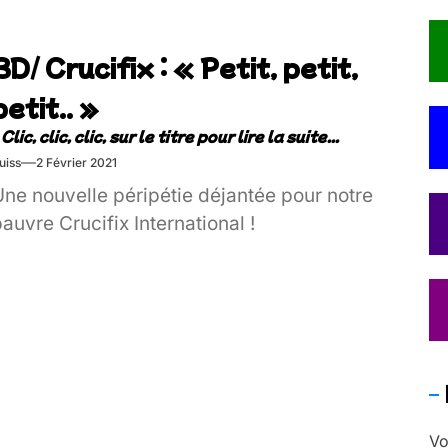
BD/ Crucifix : « Petit, petit,
petit.. »
uiss
2 Février 2021
Une nouvelle péripétie déjantée pour notre
auvre Crucifix International !
Vo