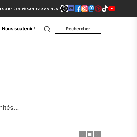
s sur les réseaux sociaux !
Search
Nous soutenir !
Rechercher
e
nités...