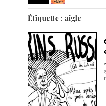
Agenda : Exposition
Étiquette :
aigle
Retrouvez-nous au B
V