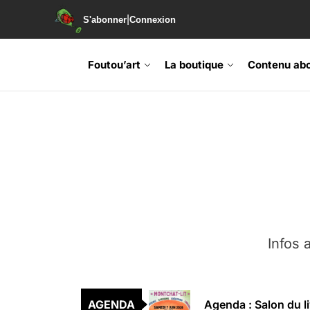
|
S'abonner
Connexion
Skip
to
Foutou’art
La boutique
Contenu ab
the
content
Agenda : Exposition
Retrouvez-nous au B
Soirée de lancement 
Infos a
Agenda : Grand Rass
Agenda : Salon du li
AGENDA