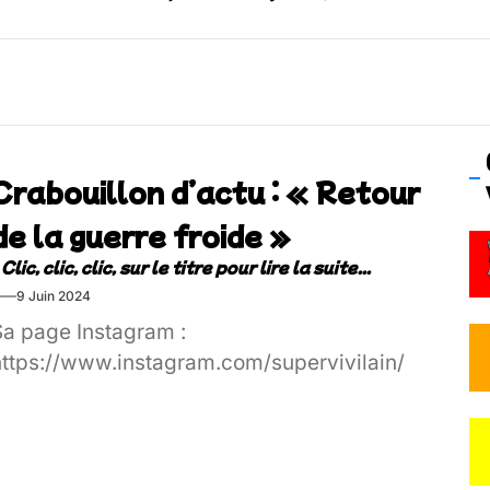
 Frisson Fripon – vernissage 21 mai (Lyon)
os’Tock Festival – Samedi 18 juillet (Vaulx-en-Velin)
Crabouillon d’actu : « Retour
de la guerre froide »
9 Juin 2024
Sa page Instagram :
https://www.instagram.com/supervivilain/