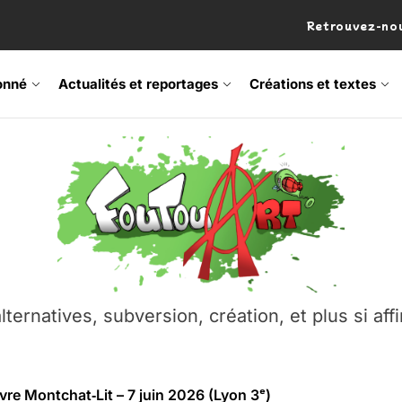
Retrouvez-nou
onné
Actualités et reportages
Créations et textes
 Frisson Fripon – vernissage 21 mai (Lyon)
os’Tock Festival – Samedi 18 juillet (Vaulx-en-Velin)
– Ŝtono, un livre réalisé par Michaël Moretti & Pierre Lacôt
lternatives, subversion, création, et plus si affi
emblement contre l’A412 à l’Établi (Haute-Savoie)
vre Montchat‑Lit – 7 juin 2026 (Lyon 3ᵉ)