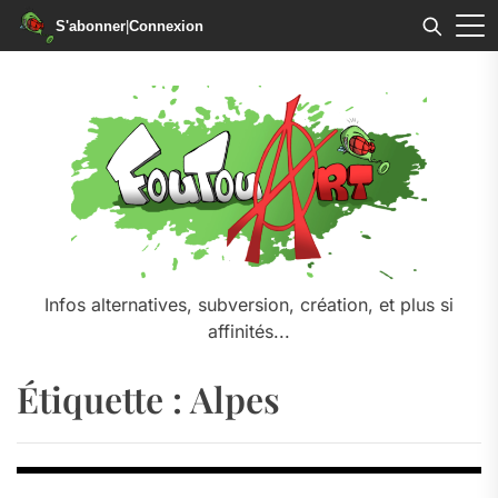
S'abonner
|
Connexion
Skip
to
the
content
Infos alternatives, subversion, création, et plus si
affinités...
Étiquette :
Alpes