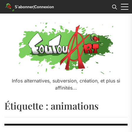
S'abonner
|
Connexion
Skip
to
the
content
Infos alternatives, subversion, création, et plus si
affinités...
Étiquette :
animations