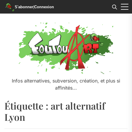
S'abonner
|
Connexion
Skip
to
the
content
Infos alternatives, subversion, création, et plus si
affinités...
Étiquette :
art alternatif
Lyon