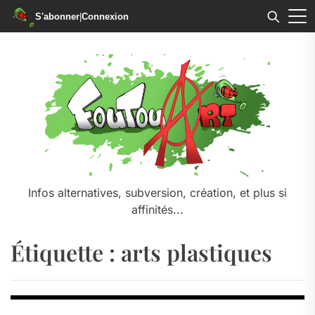
S'abonner
|
Connexion
Skip
to
the
content
Infos alternatives, subversion, création, et plus si
affinités...
Étiquette :
arts plastiques