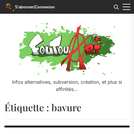
S'abonner
|
Connexion
Skip
to
the
content
Infos alternatives, subversion, création, et plus si
affinités...
Étiquette :
bavure