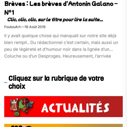
Brèves : Les brèves d’Antonin Galano –
N°1
FoutouArt
16 Août 2019
Il y avait quelque chose qui manquait sur notre site déjà
bien rempli.. Du rédactionnel c’est certain, mais aussi un
peu de légèreté et d’humour noir dans la lignée d’un
Coluche ou d’un Desproges. Heureusement, l’arrivée
d’Antonin Galano à Foutou’art vient redresser ce tort grâce
à sa prose sans retenue savamment mélangée à l’actualité
tous azimuts.
Cliquez sur la rubrique de votre
choix