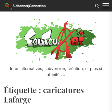
S'abonner
|
Connexion
Skip
to
the
content
Infos alternatives, subversion, création, et plus si
affinités...
Étiquette :
caricatures
Lafarge