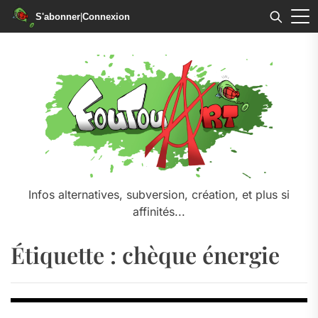
S'abonner
|
Connexion
Skip
to
the
content
Infos alternatives, subversion, création, et plus si
affinités...
Étiquette :
chèque énergie