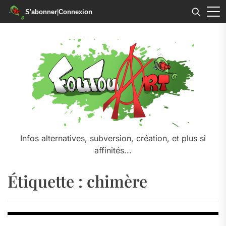
S'abonner
|
Connexion
Skip
to
the
content
Infos alternatives, subversion, création, et plus si
affinités...
Étiquette :
chimère