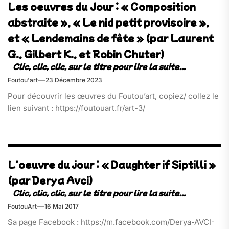
Les oeuvres du Jour : « Composition
abstraite », « Le nid petit provisoire »,
et « Lendemains de fête » (par Laurent
G., Gilbert K., et Robin Chuter)
Foutou'art
23 Décembre 2023
Pour découvrir les œuvres du Foutou’art, copiez/ collez le
lien suivant : https://foutouart.fr/art-3/
L’oeuvre du jour : « Daughter if Siptilli »
(par Derya Avci)
FoutouArt
16 Mai 2017
Sa page Facebook : https://m.facebook.com/Derya-AVCI-