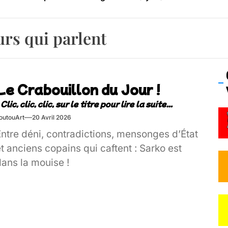
os’Tock Festival – Samedi 18 juillet (Vaulx-en-Velin)
urs qui parlent
Le Crabouillon du Jour !
outouArt
20 Avril 2026
Entre déni, contradictions, mensonges d’État
t anciens copains qui caftent : Sarko est
dans la mouise !