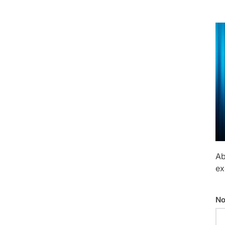
Ab
ex
No