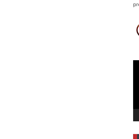
pr
Le
vi