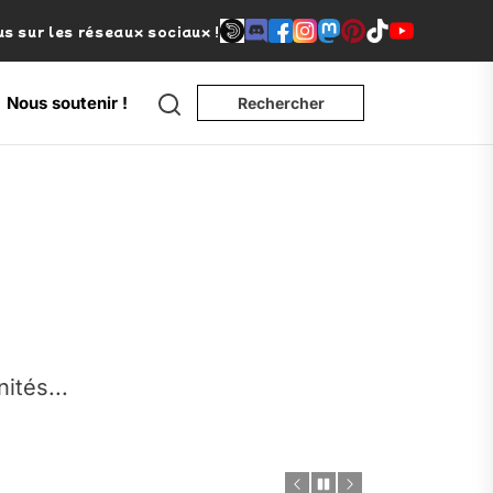
s sur les réseaux sociaux !
Search
Nous soutenir !
Rechercher
e
nités...