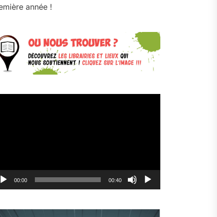
emière année !
cteur
déo
00:00
00:40