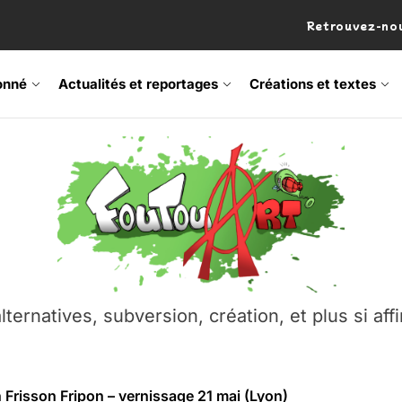
Retrouvez-nou
onné
Actualités et reportages
Créations et textes
 Frisson Fripon – vernissage 21 mai (Lyon)
os’Tock Festival – Samedi 18 juillet (Vaulx-en-Velin)
– Ŝtono, un livre réalisé par Michaël Moretti & Pierre Lacôt
emblement contre l’A412 à l’Établi (Haute-Savoie)
lternatives, subversion, création, et plus si affi
vre Montchat‑Lit – 7 juin 2026 (Lyon 3ᵉ)
 Frisson Fripon – vernissage 21 mai (Lyon)