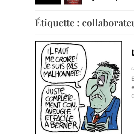
Retrouvez-nous au B
Étiquette :
collaborate
F
e