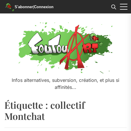
S'abonner
|
Connexion
Skip
to
the
content
Infos alternatives, subversion, création, et plus si
affinités...
Étiquette :
collectif
Montchat