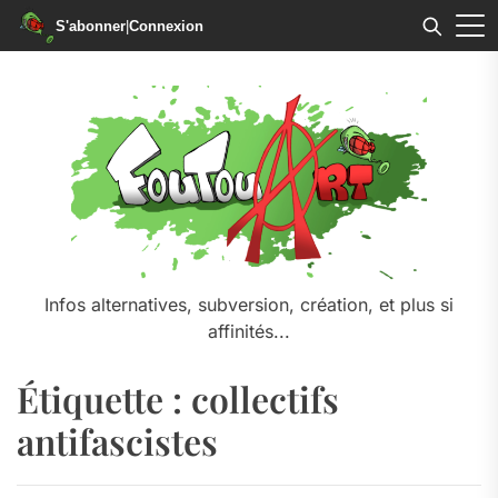
S'abonner
|
Connexion
Skip
to
the
content
Infos alternatives, subversion, création, et plus si
affinités...
Étiquette :
collectifs
antifascistes