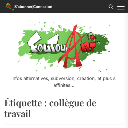
S'abonner
|
Connexion
Skip
to
the
content
Infos alternatives, subversion, création, et plus si
affinités...
Étiquette :
collègue de
travail