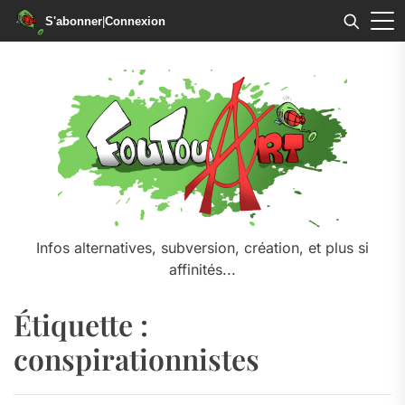
S'abonner
|
Connexion
Skip
to
the
content
Infos alternatives, subversion, création, et plus si
affinités...
Étiquette :
conspirationnistes