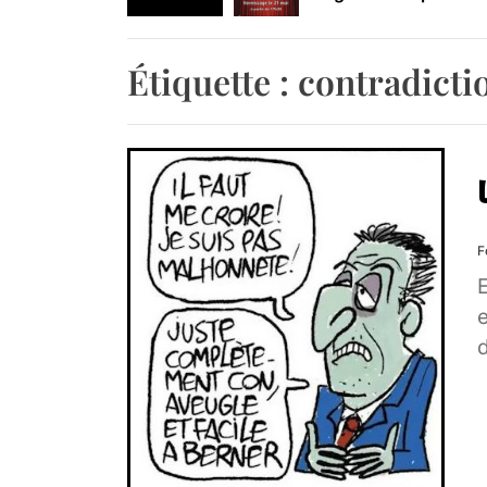
Retrouvez-nous au B
Étiquette :
contradicti
F
e