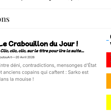
os’Tock Festival – Samedi 18 juillet (Vaulx-en-Velin)
ons
Le Crabouillon du Jour !
outouArt
20 Avril 2026
Entre déni, contradictions, mensonges d’État
t anciens copains qui caftent : Sarko est
dans la mouise !