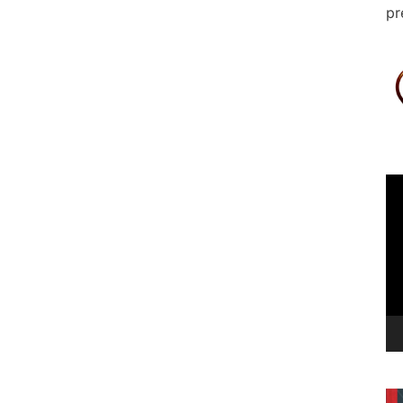
pr
Le
vi