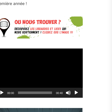
emière année !
cteur
déo
00:00
00:40