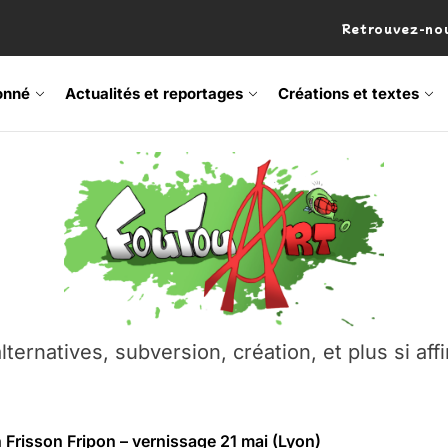
Retrouvez-nou
onné
Actualités et reportages
Créations et textes
 Frisson Fripon – vernissage 21 mai (Lyon)
os’Tock Festival – Samedi 18 juillet (Vaulx-en-Velin)
– Ŝtono, un livre réalisé par Michaël Moretti & Pierre Lacôt
emblement contre l’A412 à l’Établi (Haute-Savoie)
lternatives, subversion, création, et plus si affi
vre Montchat‑Lit – 7 juin 2026 (Lyon 3ᵉ)
 Frisson Fripon – vernissage 21 mai (Lyon)