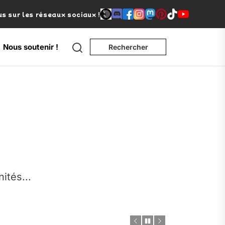
s sur les réseaux sociaux !
Search
Nous soutenir !
Rechercher
e
nités...