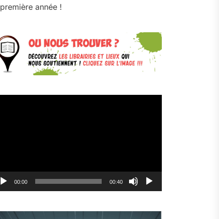
première année !
cteur
déo
00:00
00:40