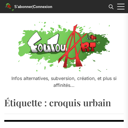
S'abonner
|
Connexion
Skip
to
the
content
Infos alternatives, subversion, création, et plus si
affinités...
Étiquette :
croquis urbain