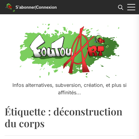
S'abonner
|
Connexion
Skip
to
the
content
Infos alternatives, subversion, création, et plus si
affinités...
Étiquette :
déconstruction
du corps