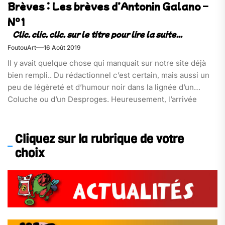
Brèves : Les brèves d’Antonin Galano –
N°1
FoutouArt
16 Août 2019
Il y avait quelque chose qui manquait sur notre site déjà
bien rempli.. Du rédactionnel c’est certain, mais aussi un
peu de légèreté et d’humour noir dans la lignée d’un
Coluche ou d’un Desproges. Heureusement, l’arrivée
d’Antonin Galano à Foutou’art vient redresser ce tort grâce
à sa prose sans retenue savamment mélangée à l’actualité
tous azimuts.
Cliquez sur la rubrique de votre
choix