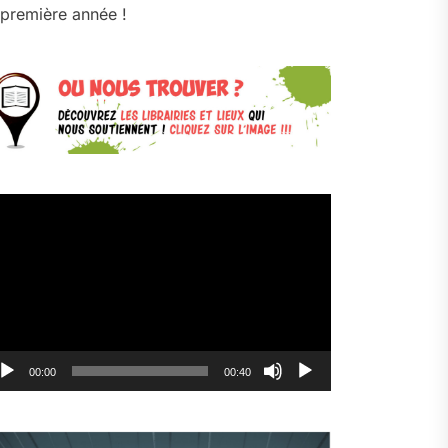
première année !
cteur
déo
00:00
00:40