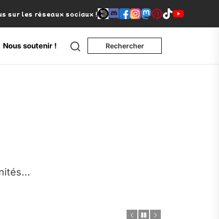
s sur les réseaux sociaux !
Search
Nous soutenir !
Rechercher
e
nités...