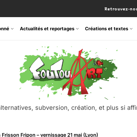
Retrouvez-nou
onné
Actualités et reportages
Créations et textes
 Frisson Fripon – vernissage 21 mai (Lyon)
os’Tock Festival – Samedi 18 juillet (Vaulx-en-Velin)
– Ŝtono, un livre réalisé par Michaël Moretti & Pierre Lacôt
emblement contre l’A412 à l’Établi (Haute-Savoie)
lternatives, subversion, création, et plus si affi
vre Montchat‑Lit – 7 juin 2026 (Lyon 3ᵉ)
 Frisson Fripon – vernissage 21 mai (Lyon)