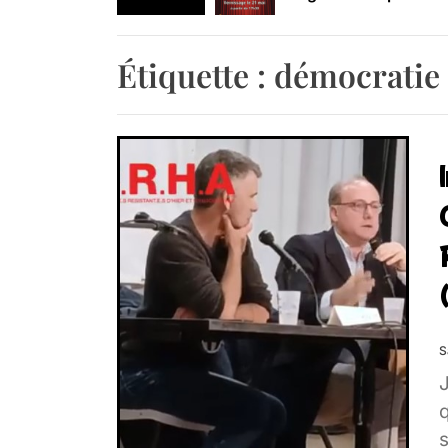
Retrouvez-nous au B
Étiquette :
démocratie
S
q