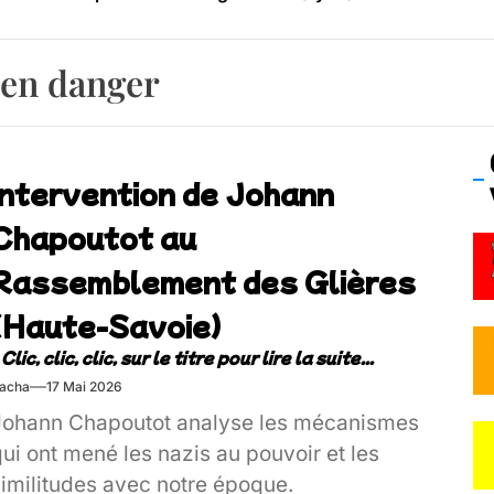
os’Tock Festival – Samedi 18 juillet (Vaulx-en-Velin)
 en danger
Intervention de Johann
Chapoutot au
Rassemblement des Glières
(Haute-Savoie)
acha
17 Mai 2026
Johann Chapoutot analyse les mécanismes
ui ont mené les nazis au pouvoir et les
similitudes avec notre époque.