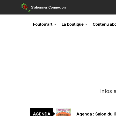
|
S'abonner
Connexion
Skip
to
Foutou’art
La boutique
Contenu ab
the
content
Agenda : Exposition
Retrouvez-nous au B
Soirée de lancement 
Infos a
Agenda : Grand Rass
AGENDA
Agenda : Salon du li