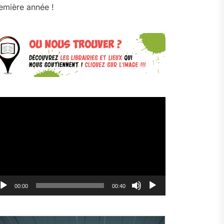
emière année !
cteur
déo
00:00
00:40