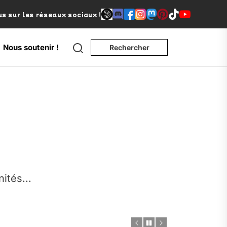
s sur les réseaux sociaux !
Search
Nous soutenir !
Rechercher
e
nités...