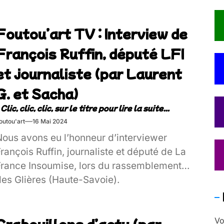
Foutou’art TV : Interview de
François Ruffin, député LFI
et journaliste (par Laurent
G. et Sacha)
outou'art
16 Mai 2024
Nous avons eu l’honneur d’interviewer
rançois Ruffin, journaliste et député de La
France Insoumise, lors du rassemblement
des Glières (Haute-Savoie).
Crabouillons d’actu (par
Vo