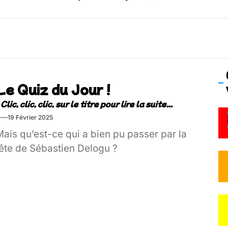
 Frisson Fripon – vernissage 21 mai (Lyon)
os’Tock Festival – Samedi 18 juillet (Vaulx-en-Velin)
Le Quiz du Jour !
19 Février 2025
ais qu’est-ce qui a bien pu passer par la
tête de Sébastien Delogu ?