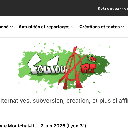
Retrouvez-nou
onné
Actualités et reportages
Créations et textes
 Frisson Fripon – vernissage 21 mai (Lyon)
os’Tock Festival – Samedi 18 juillet (Vaulx-en-Velin)
– Ŝtono, un livre réalisé par Michaël Moretti & Pierre Lacôt
lternatives, subversion, création, et plus si affi
emblement contre l’A412 à l’Établi (Haute-Savoie)
vre Montchat‑Lit – 7 juin 2026 (Lyon 3ᵉ)