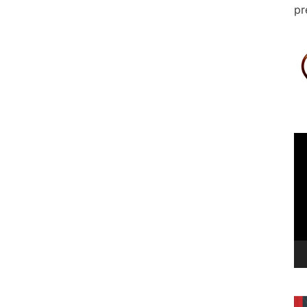
pr
Le
vi