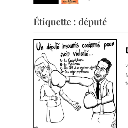
Agenda : Exposition
Étiquette :
député
Retrouvez-nous au B
V
M