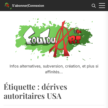
S'abonner
|
Connexion
Skip
to
the
content
Infos alternatives, subversion, création, et plus si
affinités...
Étiquette :
dérives
autoritaires USA