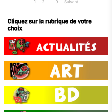
Pagination
1
2
…
9
Suivant
des
publications
Cliquez sur la rubrique de votre
choix