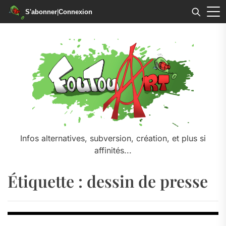
S'abonner
|
Connexion
Skip
to
the
content
Infos alternatives, subversion, création, et plus si
affinités...
Étiquette :
dessin de presse