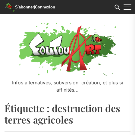
S'abonner
|
Connexion
Skip
to
the
content
Infos alternatives, subversion, création, et plus si
affinités...
Étiquette :
destruction des
terres agricoles