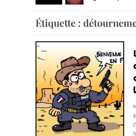
Retrouvez-nous au B
Étiquette :
détourneme
F
l