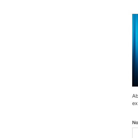
Ab
ex
No