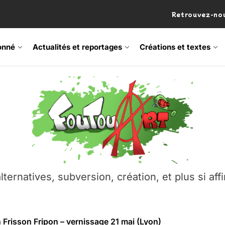
Retrouvez-nou
onné
Actualités et reportages
Créations et textes
 Frisson Fripon – vernissage 21 mai (Lyon)
os’Tock Festival – Samedi 18 juillet (Vaulx-en-Velin)
– Ŝtono, un livre réalisé par Michaël Moretti & Pierre Lacôt
emblement contre l’A412 à l’Établi (Haute-Savoie)
lternatives, subversion, création, et plus si affi
vre Montchat‑Lit – 7 juin 2026 (Lyon 3ᵉ)
 Frisson Fripon – vernissage 21 mai (Lyon)