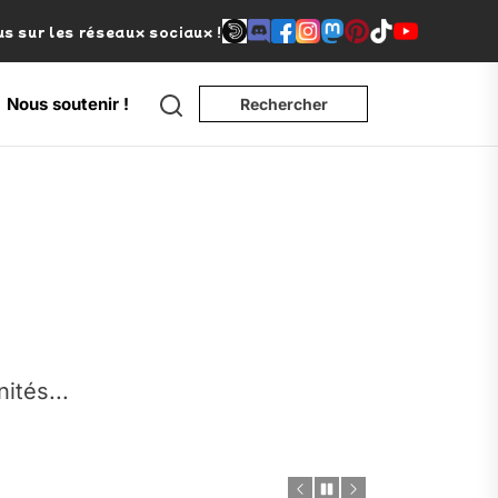
s sur les réseaux sociaux !
Search
Nous soutenir !
Rechercher
e
nités...