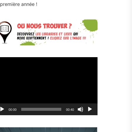
première année !
cteur
déo
00:00
00:40