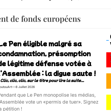
os’Tock Festival – Samedi 18 juillet (Vaulx-en-Velin)
nt de fonds européens
Le Pen éligible malgré sa
condamnation, présomption
de légitime défense votée à
l’Assemblée : la digue saute !
outouArt
8 Juillet 2026
Pendant que Le Pen monopolise les médias,
l’Assemblée vote un «permis de tuer». Signez
a pétition !