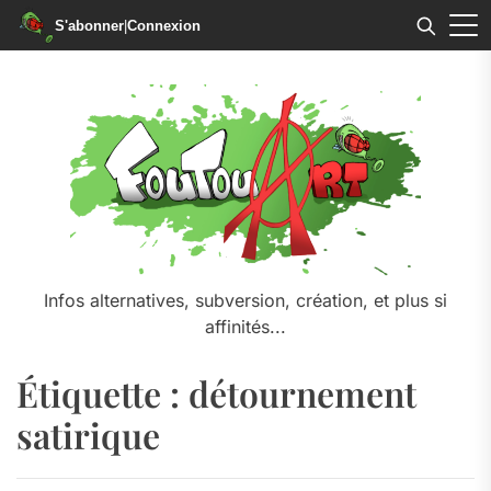
S'abonner
|
Connexion
Skip
to
the
content
Infos alternatives, subversion, création, et plus si
affinités...
Étiquette :
détournement
satirique