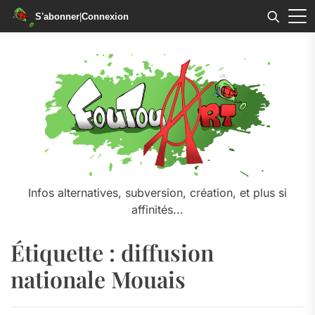
S'abonner
|
Connexion
Skip
to
the
content
Infos alternatives, subversion, création, et plus si
affinités...
Étiquette :
diffusion
nationale Mouais