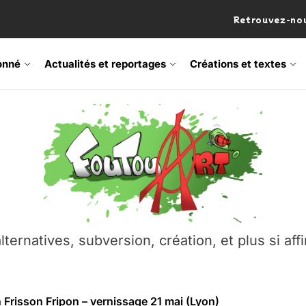
Retrouvez-nou
onné
Actualités et reportages
Créations et textes
 Frisson Fripon – vernissage 21 mai (Lyon)
os’Tock Festival – Samedi 18 juillet (Vaulx-en-Velin)
– Ŝtono, un livre réalisé par Michaël Moretti & Pierre Lacôt
emblement contre l’A412 à l’Établi (Haute-Savoie)
lternatives, subversion, création, et plus si affi
vre Montchat‑Lit – 7 juin 2026 (Lyon 3ᵉ)
 Frisson Fripon – vernissage 21 mai (Lyon)