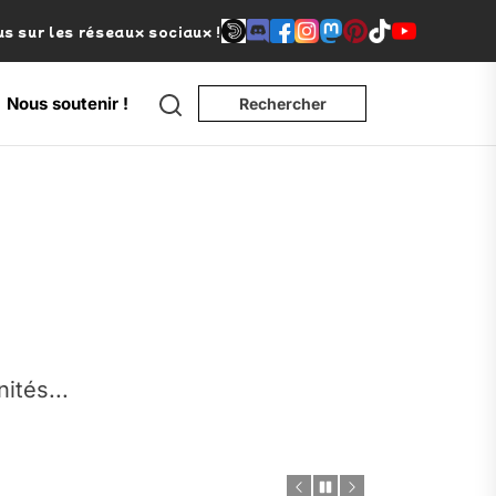
s sur les réseaux sociaux !
Search
Nous soutenir !
Rechercher
e
nités...