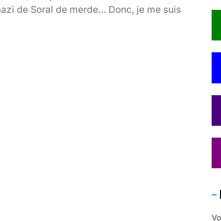
nazi de Soral de merde… Donc, je me suis
ermis de relayer cette vidéo de 2011, où à
’occasion de l’un de ses derniers meetings,
Hugo Chavez suspectait publiquement les
tats-Unis de l’avoir empoisonné… En fait, je
artage surtout cette vidéo afin que les
nternautes ne se retrouvent pas sur un site
ui se revendique fièrement héritier de
’idéologie[…]
Vo