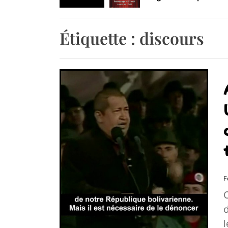
Retrouvez-nous au B
Étiquette :
discours
F
C
l