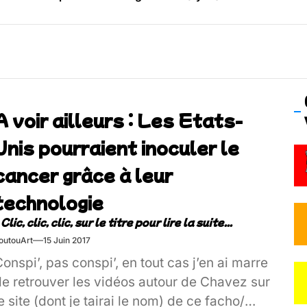
os’Tock Festival – Samedi 18 juillet (Vaulx-en-Velin)
A voir ailleurs : Les Etats-
Unis pourraient inoculer le
cancer grâce à leur
technologie
outouArt
15 Juin 2017
onspi’, pas conspi’, en tout cas j’en ai marre
de retrouver les vidéos autour de Chavez sur
e site (dont je tairai le nom) de ce facho/