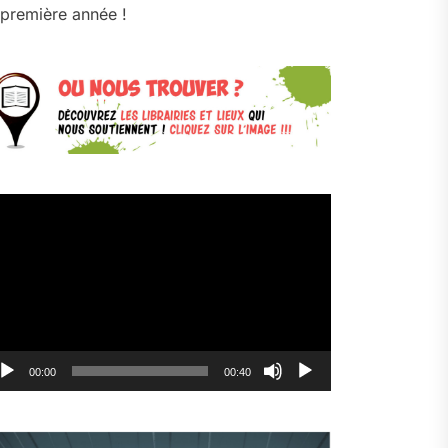
première année !
cteur
déo
00:00
00:40