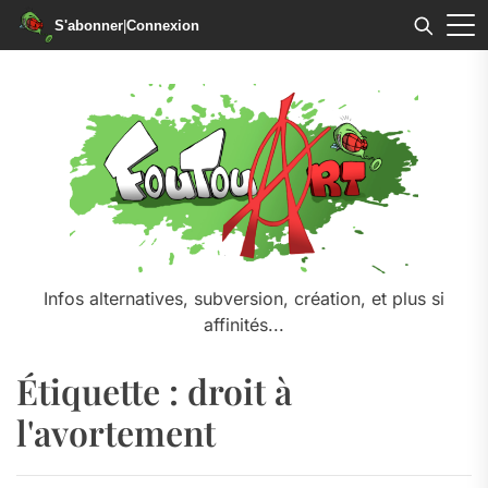
S'abonner
|
Connexion
Skip
to
the
content
Infos alternatives, subversion, création, et plus si
affinités...
Étiquette :
droit à
l'avortement