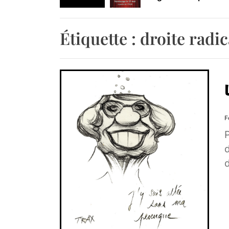
Retrouvez-nous au B
Étiquette :
droite radic
F
P