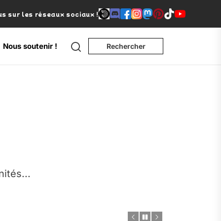
s sur les réseaux sociaux !
Search
Nous soutenir !
Rechercher
e
nités...