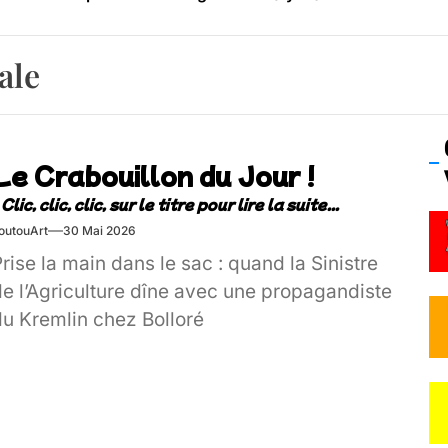
os’Tock Festival – Samedi 18 juillet (Vaulx-en-Velin)
ale
Le Crabouillon du Jour !
outouArt
30 Mai 2026
rise la main dans le sac : quand la Sinistre
de l’Agriculture dîne avec une propagandiste
du Kremlin chez Bolloré