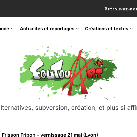
Retrouvez-nou
onné
Actualités et reportages
Créations et textes
 Frisson Fripon – vernissage 21 mai (Lyon)
os’Tock Festival – Samedi 18 juillet (Vaulx-en-Velin)
– Ŝtono, un livre réalisé par Michaël Moretti & Pierre Lacôt
emblement contre l’A412 à l’Établi (Haute-Savoie)
lternatives, subversion, création, et plus si affi
vre Montchat‑Lit – 7 juin 2026 (Lyon 3ᵉ)
 Frisson Fripon – vernissage 21 mai (Lyon)