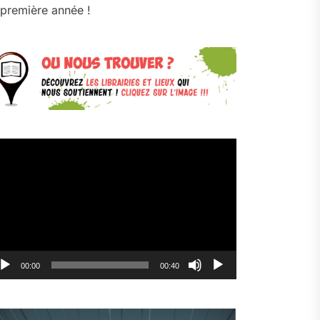
première année !
cteur
déo
00:00
00:40