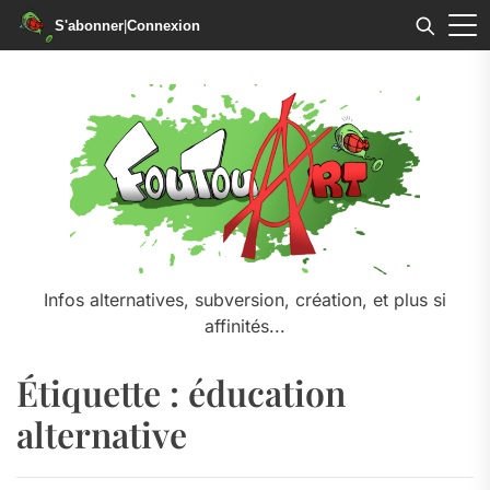
S'abonner
|
Connexion
Skip
to
the
content
Infos alternatives, subversion, création, et plus si
affinités...
Étiquette :
éducation
alternative