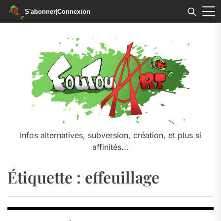
S'abonner
|
Connexion
Skip
to
the
content
Infos alternatives, subversion, création, et plus si
affinités...
Étiquette :
effeuillage