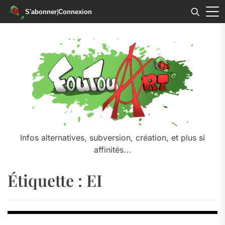
S'abonner
|
Connexion
Skip
to
the
content
Infos alternatives, subversion, création, et plus si
affinités...
Étiquette :
EI