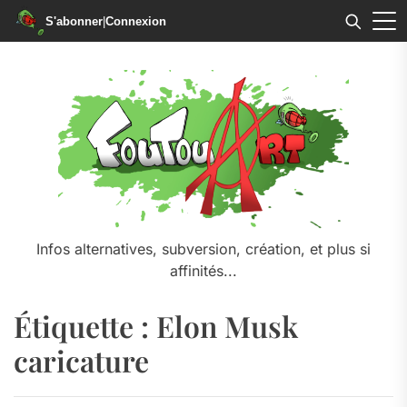
S'abonner
|
Connexion
Skip
to
the
content
Infos alternatives, subversion, création, et plus si
affinités...
Étiquette :
Elon Musk
caricature