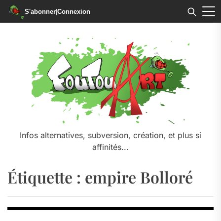
S'abonner
|
Connexion
Skip
to
the
content
Infos alternatives, subversion, création, et plus si
affinités...
Étiquette :
empire Bolloré