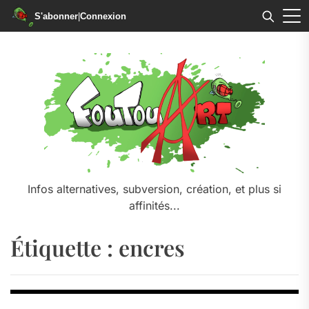
S'abonner
|
Connexion
Skip
to
the
content
Infos alternatives, subversion, création, et plus si
affinités...
Étiquette :
encres